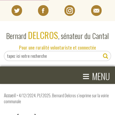
PORTRAIT
DELCROS
Bernard
, sénateur du Cantal
EN DIRECT DU SÉNAT
Pour une ruralité volontariste et connectée
EN DIRECT DU CANTAL
≡
ACTIVITÉS PARLEMENTAIRES
MENU
COMPRENDRE LE SÉNAT
Accueil
> 4/12/2024. PLF2025. Bernard Delcros s’exprime sur la voirie
communale