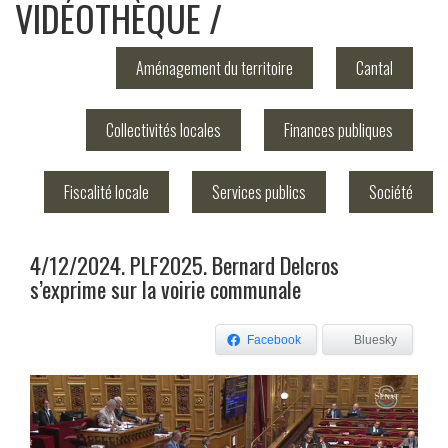
VIDÉOTHÈQUE
Aménagement du territoire
Cantal
Collectivités locales
Finances publiques
Fiscalité locale
Services publics
Société
4/12/2024. PLF2025. Bernard Delcros
s’exprime sur la voirie communale
Facebook
Bluesky