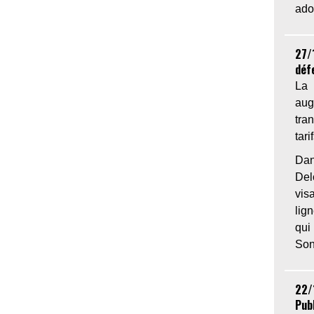
ado
27/
déf
La 
aug
tra
tari
Dan
De
vis
lig
qui
Son
22/
Publ