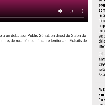
prop
com
Le s
trib
prop
eau 
supp
e à un débat sur Public Sénat, en direct du Salon de
obli
lture, de ruralité et de fracture territoriale. Extraits de
inte
Cett
atte
garde
clôtu
! »
so
4/1
s’e
Alor
seco