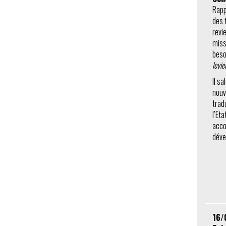
Rapp
des 
revi
miss
beso
levie
Il s
nouv
trad
l’Eta
acco
déve
16/