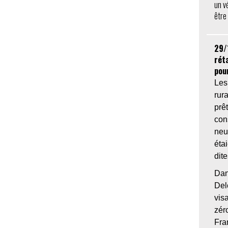
un v
être
29/
réta
pou
Les
rur
pr
con
neu
éta
dit
Dan
De
visa
zér
Fr