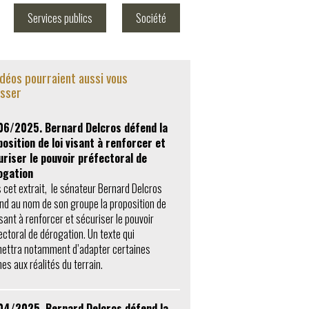
Services publics
Société
idéos pourraient aussi vous
esser
06/2025. Bernard Delcros défend la
osition de loi visant à renforcer et
uriser le pouvoir préfectoral de
ogation
 cet extrait, le sénateur Bernard Delcros
nd au nom de son groupe la proposition de
isant à renforcer et sécuriser le pouvoir
ectoral de dérogation. Un texte qui
ettra notamment d’adapter certaines
es aux réalités du terrain.
04/2025. Bernard Delcros défend la