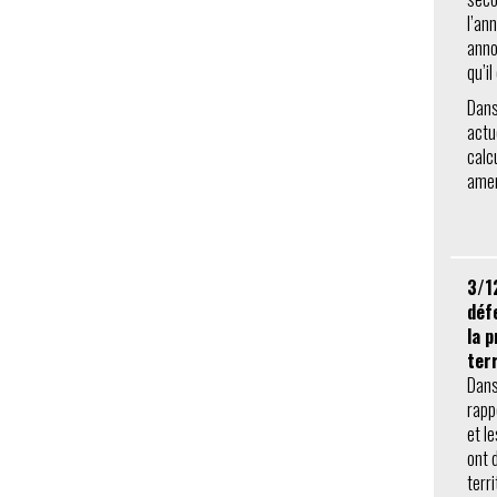
l’an
anno
qu’i
Dans 
actu
calc
amen
3/1
déf
la 
terr
Dans
rapp
et l
ont 
terr