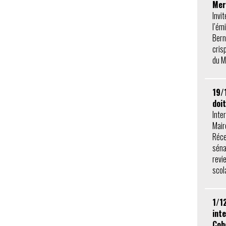
Mer
Invi
l’ém
Bern
cris
du M
19/
doi
Inte
Mair
Réce
sénat
revie
scola
1/1
inte
Coh