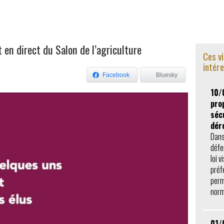
en direct du Salon de l’agriculture
Ces v
intér
Facebook
Bluesky
10/
prop
séc
dér
Dans
défe
loi v
préf
perm
norm
01/