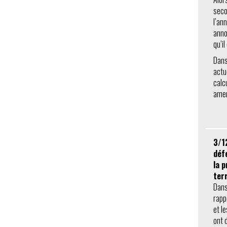
seco
l’an
anno
qu’i
Dans 
actu
calc
amen
3/1
déf
la 
terr
Dans
rapp
et l
ont 