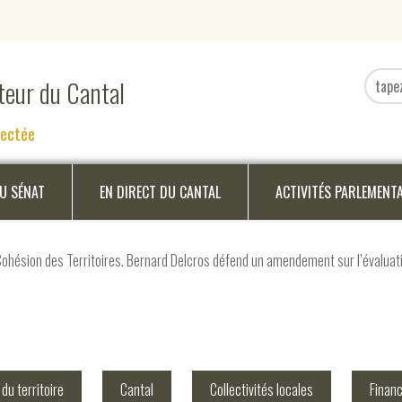
ateur du Cantal
nectée
DU SÉNAT
EN DIRECT DU CANTAL
ACTIVITÉS PARLEMENT
hésion des Territoires. Bernard Delcros défend un amendement sur l’évaluatio
u territoire
Cantal
Collectivités locales
Finan