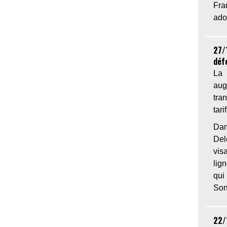
Fr
ado
27/
déf
La 
aug
tra
tari
Dan
De
vis
lig
qui
Son
22/