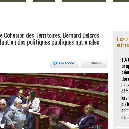
 Cohésion des Territoires. Bernard Delcros
Ces v
uation des politiques publiques nationales
intér
10/
Facebook
Bluesky
prop
séc
dér
Dans
défe
loi v
préf
perm
norm