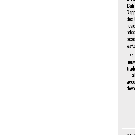
Coh
Rapp
des 
revi
miss
beso
levie
Il s
nouv
trad
l’Eta
acco
déve