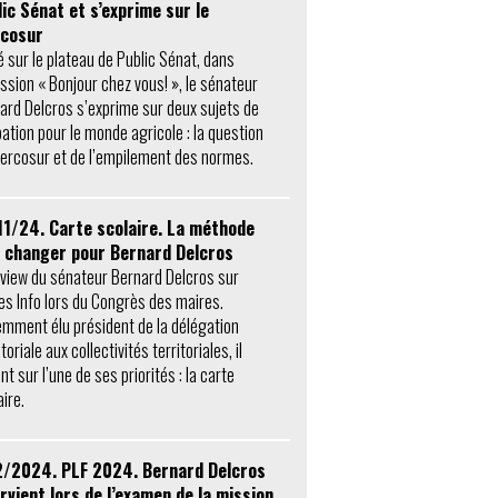
ic Sénat et s’exprime sur le
cosur
té sur le plateau de Public Sénat, dans
ission « Bonjour chez vous! », le sénateur
ard Delcros s’exprime sur deux sujets de
pation pour le monde agricole : la question
ercosur et de l’empilement des normes.
11/24. Carte scolaire. La méthode
t changer pour Bernard Delcros
rview du sénateur Bernard Delcros sur
es Info lors du Congrès des maires.
mment élu président de la délégation
oriale aux collectivités territoriales, il
nt sur l’une de ses priorités : la carte
ire.
2/2024. PLF 2024. Bernard Delcros
rvient lors de l’examen de la mission