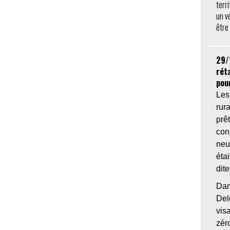
terr
un v
être
29/
réta
pou
Les
rur
pr
con
neu
éta
dit
Dan
De
visa
zér