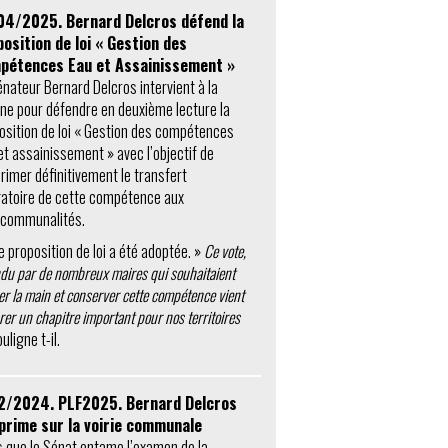
04/2025. Bernard Delcros défend la
osition de loi « Gestion des
pétences Eau et Assainissement »
énateur Bernard Delcros intervient à la
une pour défendre en deuxième lecture la
osition de loi « Gestion des compétences
et assainissement » avec l’objectif de
rimer définitivement le transfert
gatoire de cette compétence aux
rcommunalités.
e proposition de loi a été adoptée. »
Ce vote,
ndu par de nombreux maires qui souhaitaient
r la main et conserver cette compétence vient
rer un chapitre important pour nos territoires
uligne t-il.
2/2024. PLF2025. Bernard Delcros
xprime sur la voirie communale
s que le Sénat entame l’examen de la