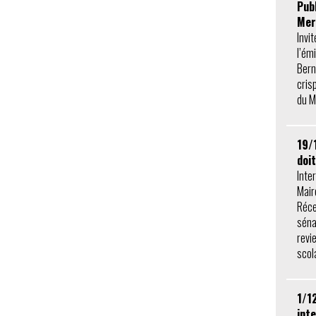
Publ
Mer
Invi
l’ém
Bern
cris
du M
19/
doi
Inte
Mair
Réce
sénat
revie
scola
1/1
inte