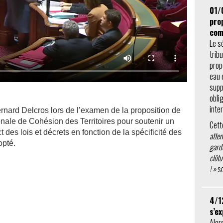
01/
prop
com
Le s
trib
prop
eau 
supp
obli
inte
rnard Delcros lors de l’examen de la proposition de
onale de Cohésion des Territoires pour soutenir un
Cett
des lois et décrets en fonction de la spécificité des
atte
opté.
garde
clôtu
! »
so
4/1
s’e
Alor