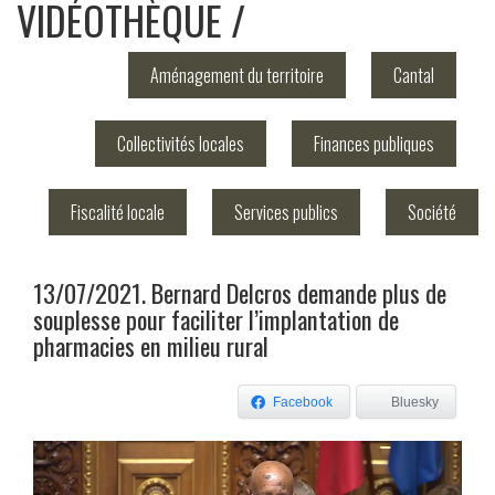
VIDÉOTHÈQUE
Aménagement du territoire
Cantal
Collectivités locales
Finances publiques
Fiscalité locale
Services publics
Société
13/07/2021. Bernard Delcros demande plus de
souplesse pour faciliter l’implantation de
pharmacies en milieu rural
Facebook
Bluesky