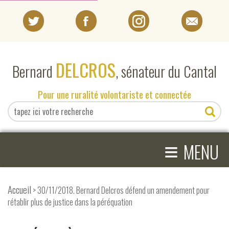
PORTRAIT
DELCROS
Bernard
, sénateur du Cantal
EN DIRECT DU SÉNAT
Pour une ruralité volontariste et connectée
EN DIRECT DU CANTAL
≡
ACTIVITÉS PARLEMENTAIRES
MENU
COMPRENDRE LE SÉNAT
Accueil
> 30/11/2018. Bernard Delcros défend un amendement pour
rétablir plus de justice dans la péréquation