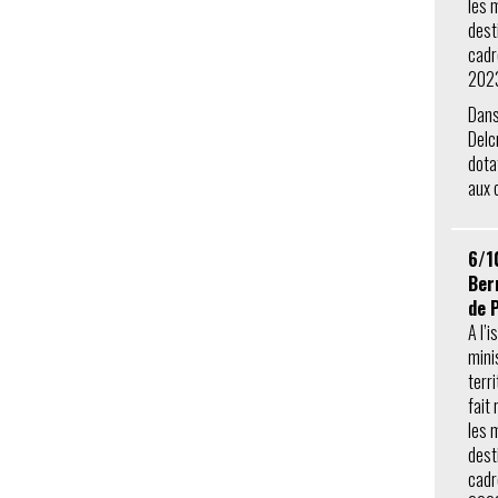
les 
dest
cadr
202
Dans
Delc
dotat
aux c
6/1
Ber
de 
A l’i
mini
terr
fait
les 
dest
cadr