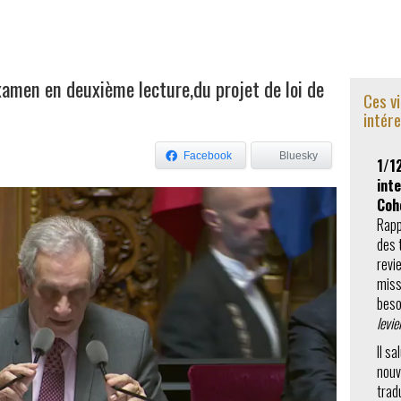
amen en deuxième lecture,du projet de loi de
Ces v
intér
Facebook
Bluesky
1/1
inte
Coh
Rapp
des 
revi
miss
beso
levie
Il s
nouv
trad