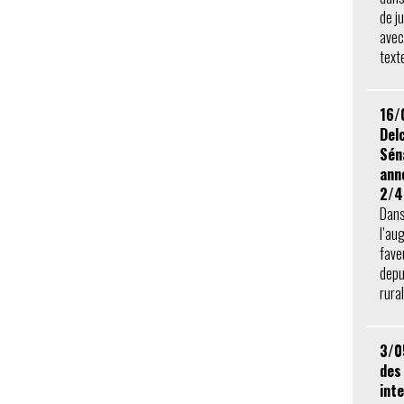
de ju
avec
text
16/
Delc
Sén
ann
2/4
Dans
l’au
fave
depu
rural
3/0
des
int