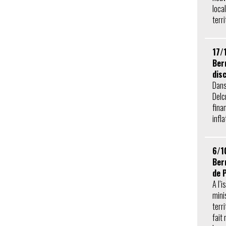
loca
terri
17/
Ber
dis
Dans
Delcr
fina
infla
6/1
Ber
de 
A l’i
mini
terr
fait