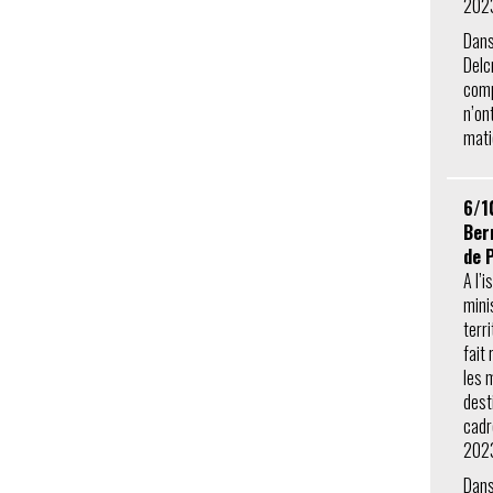
202
Dans
Delc
comp
n’on
mati
6/1
Ber
de 
A l’i
mini
terr
fait
les 
dest
cadr
202
Dans