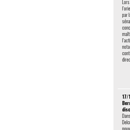
Lors
l’or
par 
séna
conc
maît
l’ac
nota
cont
dire
17/
Ber
dis
Dans
Delc
nouv