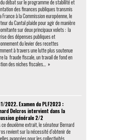
 du débat sur le programme de stabilité et
ientation des finances publiques transmis
la France à la Commission européenne, le
teur du Cantal plaide pour agir de manière
omitante sur deux principaux volets : la
rise des dépenses publiques et
tionnement du levier des recettes
mment à travers une lutte plus soutenue
re la fraude fiscale, un travail de fond en
ction des niches fiscales… »
11/2022. Examen du PLF2023 :
nard Delcros intervient dans la
cussion générale 2/2
 ce deuxième extrait, le sénateur Bernard
ros revient sur la nécessité d’obtenir de
elles avancées pour les collectivités