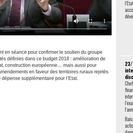
l’Eta
acco
déve
nt en séance pour confirmer le soutien du groupe
ités définies dans ce budget 2018 : amélioration de
23/
’Etat, construction européenne… mais aussi pour
int
 amendements en faveur des territoires ruraux rejetés
dis
e dépense supplémentaire pour l’Etat.
Chef
fina
inte
l’ex
l’an
Bais
acti
dans