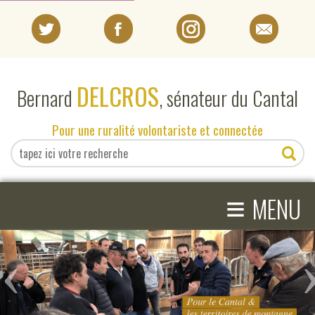
PORTRAIT
DELCROS
Bernard
, sénateur du Cantal
EN DIRECT DU SÉNAT
Pour une ruralité volontariste et connectée
EN DIRECT DU CANTAL
≡
ACTIVITÉS PARLEMENTAIRES
MENU
COMPRENDRE LE SÉNAT