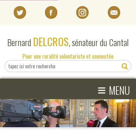
PORTRAIT
DELCROS
Bernard
, sénateur du Cantal
EN DIRECT DU SÉNAT
Pour une ruralité volontariste et connectée
EN DIRECT DU CANTAL
≡
ACTIVITÉS PARLEMENTAIRES
MENU
COMPRENDRE LE SÉNAT