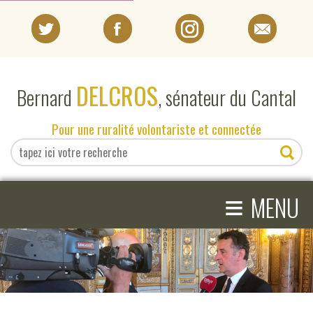
PORTRAIT
DELCROS
Bernard
, sénateur du Cantal
EN DIRECT DU SÉNAT
Pour une ruralité volontariste et connectée
EN DIRECT DU CANTAL
≡
ACTIVITÉS PARLEMENTAIRES
MENU
COMPRENDRE LE SÉNAT