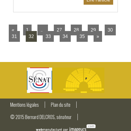
«
1
…
27
28
29
30
31
32
33
34
35
»
Mentions légales
Plan du site
© 2015 Bernard DELCROS, sénateur