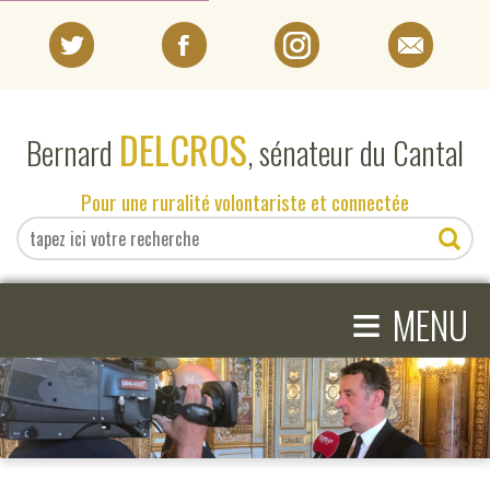
PORTRAIT
DELCROS
Bernard
, sénateur du Cantal
EN DIRECT DU SÉNAT
Pour une ruralité volontariste et connectée
EN DIRECT DU CANTAL
≡
ACTIVITÉS PARLEMENTAIRES
MENU
COMPRENDRE LE SÉNAT