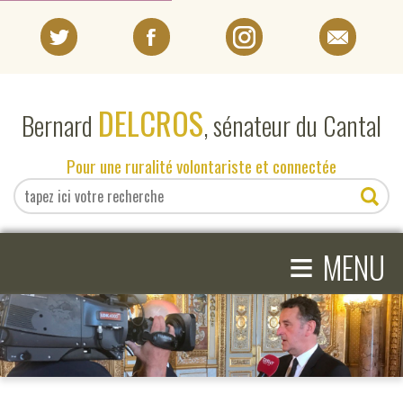
PORTRAIT
DELCROS
Bernard
, sénateur du Cantal
EN DIRECT DU SÉNAT
Pour une ruralité volontariste et connectée
EN DIRECT DU CANTAL
≡
ACTIVITÉS PARLEMENTAIRES
MENU
COMPRENDRE LE SÉNAT