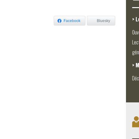
> L
Facebook
Bluesky
Ouv
Lec
gén
> M
Déc