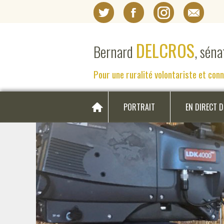
DELCROS
Bernard
, sén
Pour une ruralité volontariste et con
PORTRAIT
EN DIRECT 