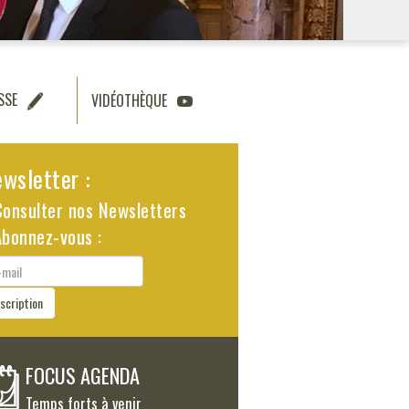
SSE
VIDÉOTHÈQUE
wsletter :
Consulter nos Newsletters
Abonnez-vous :
il
nscription
FOCUS AGENDA
Temps forts à venir