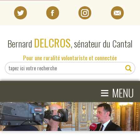
PORTRAIT
DELCROS
Bernard
, sénateur du Cantal
EN DIRECT DU SÉNAT
Pour une ruralité volontariste et connectée
EN DIRECT DU CANTAL
≡
ACTIVITÉS PARLEMENTAIRES
MENU
COMPRENDRE LE SÉNAT