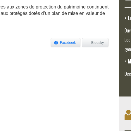
atives aux zones de protection du patrimoine continuent
niaux protégés dotés d’un plan de mise en valeur de
> L
Ouv
Lec
Facebook
Bluesky
gén
> M
Déc