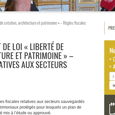
é de création, architecture et patrimoine » – Règles fiscales
PRE
 DE LOI « LIBERTÉ DE
Ne
URE ET PATRIMOINE » –
> 
ATIVES AUX SECTEURS
> 
E-
ma
I
es fiscales relatives aux secteurs sauvegardés
atrimoniaux protégés pour lesquels un plan de
é mis à l’étude ou approuvé.