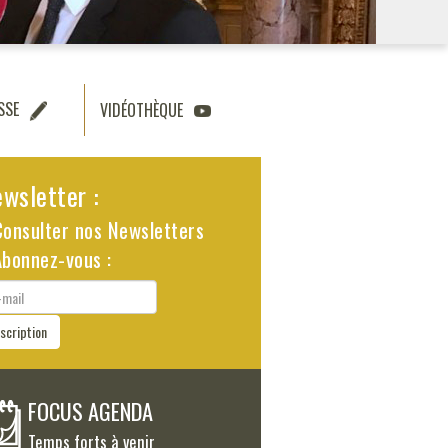
SSE
VIDÉOTHÈQUE
wsletter :
Consulter nos Newsletters
Abonnez-vous :
il
nscription
FOCUS AGENDA
Temps forts à venir