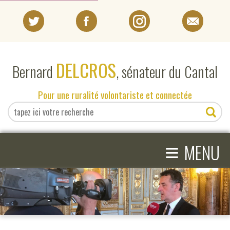
PORTRAIT
DELCROS
Bernard
, sénateur du Cantal
EN DIRECT DU SÉNAT
Pour une ruralité volontariste et connectée
EN DIRECT DU CANTAL
≡
ACTIVITÉS PARLEMENTAIRES
MENU
COMPRENDRE LE SÉNAT