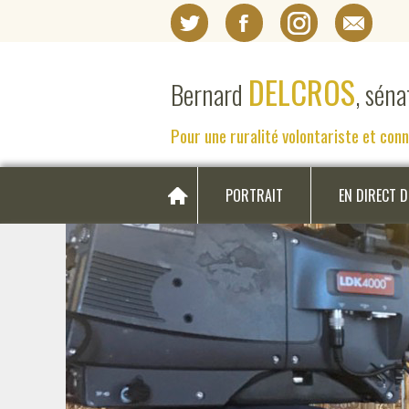
DELCROS
Bernard
, sén
Pour une ruralité volontariste et con
PORTRAIT
EN DIRECT 