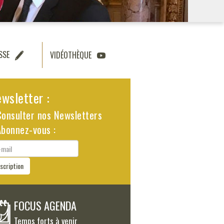
SSE
VIDÉOTHÈQUE
wsletter :
Consulter nos Newsletters
Abonnez-vous :
il
nscription
FOCUS AGENDA
Temps forts à venir