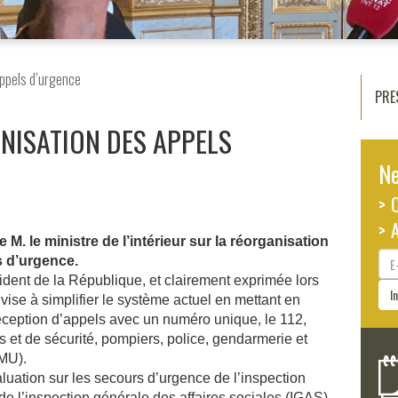
ppels d’urgence
PRE
NISATION DES APPELS
Ne
> 
> 
e M. le ministre de l’intérieur sur la réorganisation
E-
s d’urgence.
ma
ident de la République, et clairement exprimée lors
I
vise à simplifier le système actuel en mettant en
ception d’appels avec un numéro unique, le 112,
 et de sécurité, pompiers, police, gendarmerie et
AMU).
luation sur les secours d’urgence de l’inspection
 de l’inspection générale des affaires sociales (IGAS),