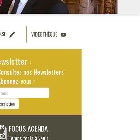
SSE
VIDÉOTHÈQUE
wsletter :
Consulter nos Newsletters
Abonnez-vous :
il
nscription
FOCUS AGENDA
Temps forts à venir