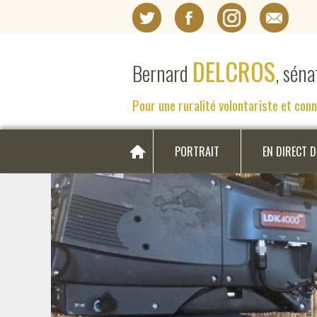
DELCROS
Bernard
, sén
Pour une ruralité volontariste et con
PORTRAIT
EN DIRECT 