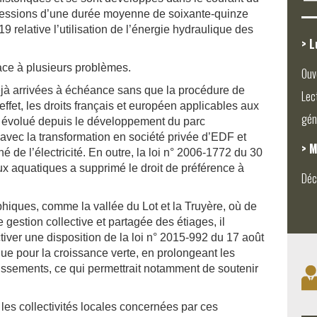
essions d’une durée moyenne de soixante-quinze
19 relative l’utilisation de l’énergie hydraulique des
> L
face à plusieurs problèmes.
Ouv
à arrivées à échéance sans que la procédure de
Lec
fet, les droits français et européen applicables aux
gén
t évolué depuis le développement du parc
avec la transformation en société privée d’EDF et
> M
é de l’électricité. En outre, la loi n° 2006-1772 du 30
ux aquatiques a supprimé le droit de préférence à
Déc
hiques, comme la vallée du Lot et la Truyère, où de
 gestion collective et partagée des étiages, il
iver une disposition de la loi n° 2015-992 du 17 août
ique pour la croissance verte, en prolongeant les
issements, ce qui permettrait notamment de soutenir
les collectivités locales concernées par ces