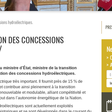
ions hydroélectriques.
PRE
ION DES CONCESSIONS
Ne
> 
> 
u ministre d’État, ministre de la transition
E-
tuation des concessions hydroélectriques.
ma
ique très important. Il fournit près de 15 % de
I
et contribue ainsi pleinement à la transition
nouvelable et modulable, alliant compétitivité et
atout dans l’autonomie énergétique de la Nation.
droélectriques sont actuellement exploités
istoriques et se sont développés dans le courant du