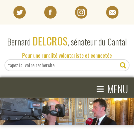
PORTRAIT
DELCROS
Bernard
, sénateur du Cantal
EN DIRECT DU SÉNAT
Pour une ruralité volontariste et connectée
EN DIRECT DU CANTAL
≡
ACTIVITÉS PARLEMENTAIRES
MENU
COMPRENDRE LE SÉNAT