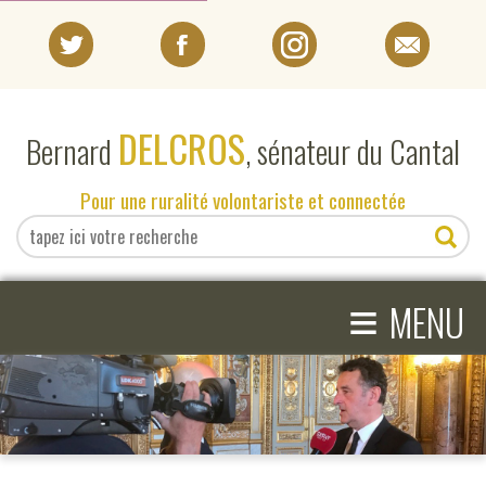
PORTRAIT
DELCROS
Bernard
, sénateur du Cantal
EN DIRECT DU SÉNAT
Pour une ruralité volontariste et connectée
EN DIRECT DU CANTAL
≡
ACTIVITÉS PARLEMENTAIRES
MENU
COMPRENDRE LE SÉNAT