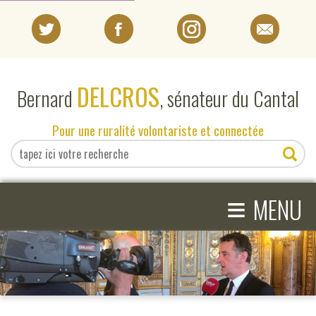
PORTRAIT
DELCROS
Bernard
, sénateur du Cantal
EN DIRECT DU SÉNAT
Pour une ruralité volontariste et connectée
EN DIRECT DU CANTAL
≡
ACTIVITÉS PARLEMENTAIRES
MENU
COMPRENDRE LE SÉNAT