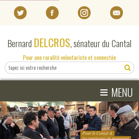
PORTRAIT
DELCROS
Bernard
, sénateur du Cantal
EN DIRECT DU SÉNAT
Pour une ruralité volontariste et connectée
EN DIRECT DU CANTAL
≡
ACTIVITÉS PARLEMENTAIRES
MENU
COMPRENDRE LE SÉNAT