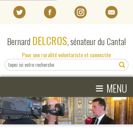
PORTRAIT
DELCROS
Bernard
, sénateur du Cantal
EN DIRECT DU SÉNAT
Pour une ruralité volontariste et connectée
EN DIRECT DU CANTAL
≡
ACTIVITÉS PARLEMENTAIRES
MENU
COMPRENDRE LE SÉNAT