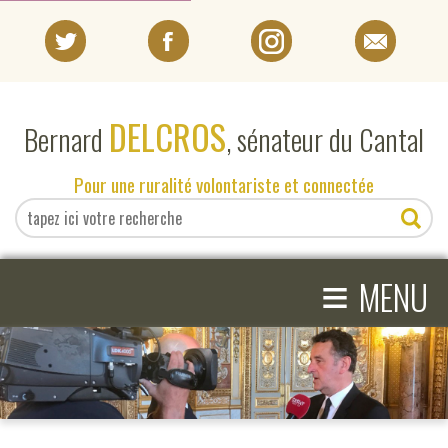
PORTRAIT
DELCROS
Bernard
, sénateur du Cantal
EN DIRECT DU SÉNAT
Pour une ruralité volontariste et connectée
EN DIRECT DU CANTAL
≡
ACTIVITÉS PARLEMENTAIRES
MENU
COMPRENDRE LE SÉNAT