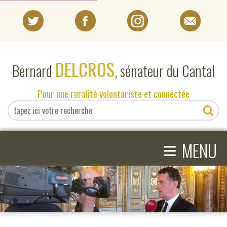
PORTRAIT
DELCROS
Bernard
, sénateur du Cantal
EN DIRECT DU SÉNAT
Pour une ruralité volontariste et connectée
EN DIRECT DU CANTAL
≡
ACTIVITÉS PARLEMENTAIRES
MENU
COMPRENDRE LE SÉNAT