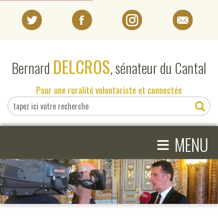
PORTRAIT
DELCROS
Bernard
, sénateur du Cantal
EN DIRECT DU SÉNAT
Pour une ruralité volontariste et connectée
EN DIRECT DU CANTAL
≡
ACTIVITÉS PARLEMENTAIRES
MENU
COMPRENDRE LE SÉNAT