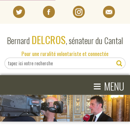
PORTRAIT
DELCROS
Bernard
, sénateur du Cantal
EN DIRECT DU SÉNAT
Pour une ruralité volontariste et connectée
EN DIRECT DU CANTAL
≡
ACTIVITÉS PARLEMENTAIRES
MENU
COMPRENDRE LE SÉNAT