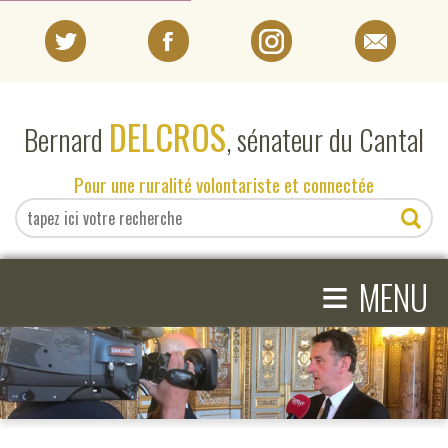
PORTRAIT
DELCROS
Bernard
, sénateur du Cantal
EN DIRECT DU SÉNAT
Pour une ruralité volontariste et connectée
EN DIRECT DU CANTAL
≡
ACTIVITÉS PARLEMENTAIRES
MENU
COMPRENDRE LE SÉNAT