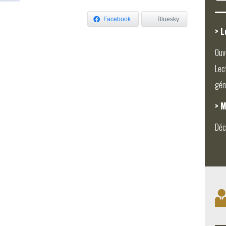
Facebook
Bluesky
> L
Ouv
Lec
gén
> M
Déc