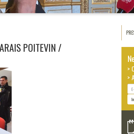
PRE
RAIS POITEVIN
Ne
> 
> 
E-
ma
I