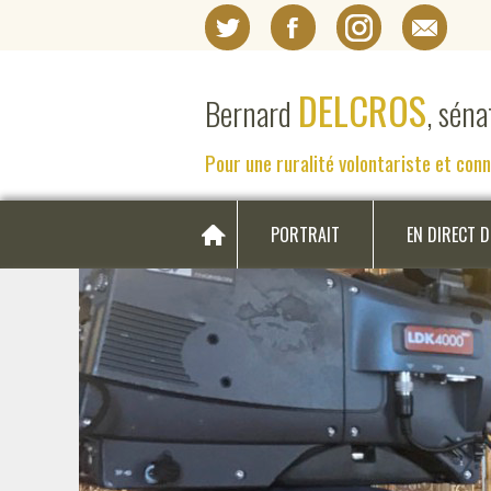
DELCROS
Bernard
, sén
Pour une ruralité volontariste et con
PORTRAIT
EN DIRECT 