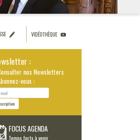
SSE
VIDÉOTHÈQUE
wsletter :
Consulter nos Newsletters
Abonnez-vous :
il
nscription
FOCUS AGENDA
Temps forts à venir