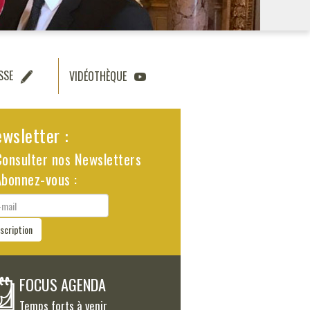
SSE
VIDÉOTHÈQUE
wsletter :
Consulter nos Newsletters
Abonnez-vous :
il
nscription
FOCUS AGENDA
Temps forts à venir