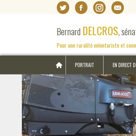
DELCROS
Bernard
, sén
Pour une ruralité volontariste et con
PORTRAIT
EN DIRECT 