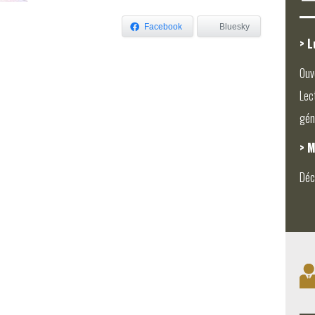
Facebook
Bluesky
> L
Ouv
Lec
gén
> M
Déc