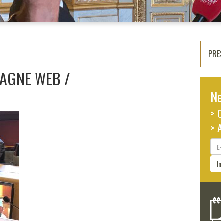
PRE
TAGNE WEB
Ne
> 
> 
E-
ma
I