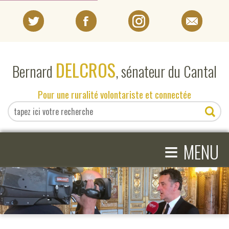
PORTRAIT
DELCROS
Bernard
, sénateur du Cantal
EN DIRECT DU SÉNAT
Pour une ruralité volontariste et connectée
EN DIRECT DU CANTAL
≡
ACTIVITÉS PARLEMENTAIRES
MENU
COMPRENDRE LE SÉNAT