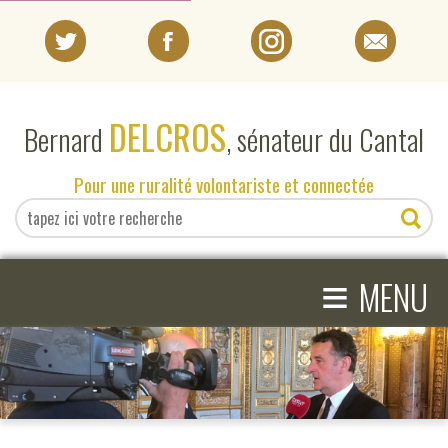
PORTRAIT
DELCROS
Bernard
, sénateur du Cantal
EN DIRECT DU SÉNAT
Pour une ruralité volontariste et connectée
EN DIRECT DU CANTAL
≡
ACTIVITÉS PARLEMENTAIRES
MENU
COMPRENDRE LE SÉNAT