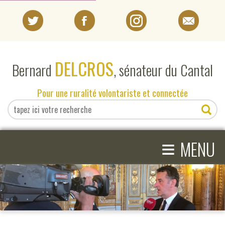
PORTRAIT
DELCROS
Bernard
, sénateur du Cantal
EN DIRECT DU SÉNAT
Pour une ruralité volontariste et connectée
EN DIRECT DU CANTAL
≡
ACTIVITÉS PARLEMENTAIRES
MENU
COMPRENDRE LE SÉNAT