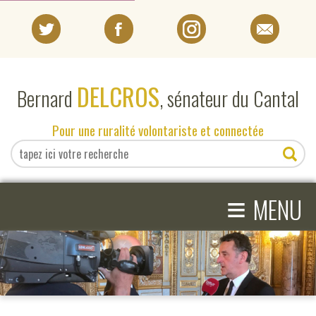
PORTRAIT
DELCROS
Bernard
, sénateur du Cantal
EN DIRECT DU SÉNAT
Pour une ruralité volontariste et connectée
EN DIRECT DU CANTAL
≡
ACTIVITÉS PARLEMENTAIRES
MENU
COMPRENDRE LE SÉNAT