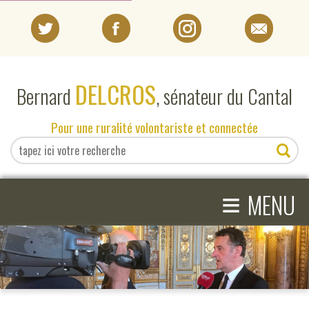
PORTRAIT
DELCROS
Bernard
, sénateur du Cantal
EN DIRECT DU SÉNAT
Pour une ruralité volontariste et connectée
EN DIRECT DU CANTAL
≡
ACTIVITÉS PARLEMENTAIRES
MENU
COMPRENDRE LE SÉNAT