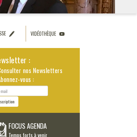
SSE
VIDÉOTHÈQUE
wsletter :
Consulter nos Newsletters
Abonnez-vous :
il
nscription
FOCUS AGENDA
Temps forts à venir