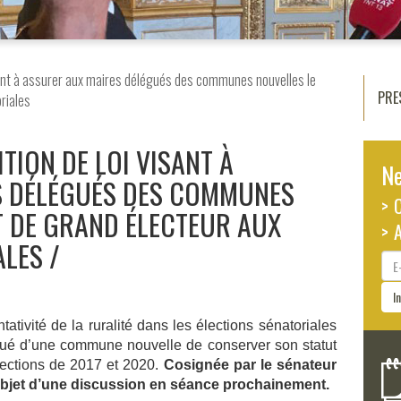
sant à assurer aux maires délégués des communes nouvelles le
PRE
riales
TION DE LOI VISANT À
Ne
S DÉLÉGUÉS DES COMMUNES
> 
T DE GRAND ÉLECTEUR AUX
> 
ALES
E-
ma
I
tativité de la ruralité dans les élections sénatoriales
ué d’une commune nouvelle de conserver son statut
ections de 2017 et 2020.
Cosignée par le sénateur
’objet d’une discussion en séance prochainement.