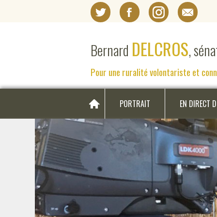
DELCROS
Bernard
, sén
Pour une ruralité volontariste et con
PORTRAIT
EN DIRECT 