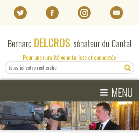
PORTRAIT
DELCROS
Bernard
, sénateur du Cantal
EN DIRECT DU SÉNAT
Pour une ruralité volontariste et connectée
EN DIRECT DU CANTAL
≡
ACTIVITÉS PARLEMENTAIRES
MENU
COMPRENDRE LE SÉNAT