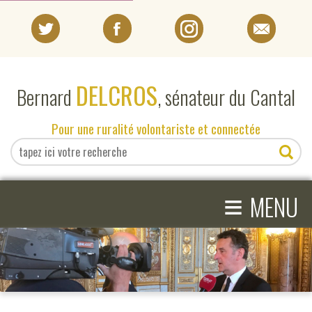
PORTRAIT
DELCROS
Bernard
, sénateur du Cantal
EN DIRECT DU SÉNAT
Pour une ruralité volontariste et connectée
EN DIRECT DU CANTAL
≡
ACTIVITÉS PARLEMENTAIRES
MENU
COMPRENDRE LE SÉNAT