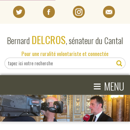
PORTRAIT
DELCROS
Bernard
, sénateur du Cantal
EN DIRECT DU SÉNAT
Pour une ruralité volontariste et connectée
EN DIRECT DU CANTAL
≡
ACTIVITÉS PARLEMENTAIRES
MENU
COMPRENDRE LE SÉNAT