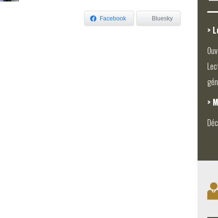
Facebook
Bluesky
> L
Ouv
Lec
gén
> M
Déc