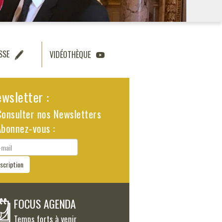
SSE
VIDÉOTHÈQUE
wsletter :
Consulter nos Newsletters
Abonnez-vous :
il
nscription
FOCUS AGENDA
Temps forts à venir