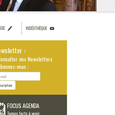
SSE
VIDÉOTHÈQUE
wsletter :
Consulter nos Newsletters
Abonnez-vous :
il
nscription
FOCUS AGENDA
Temps forts à venir