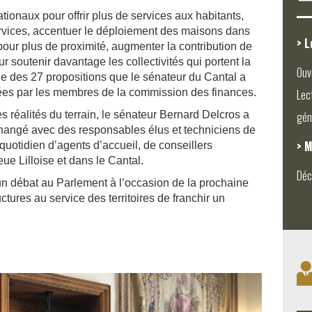
tionaux pour offrir plus de services aux habitants,
ervices, accentuer le déploiement des maisons dans
> L
our plus de proximité, augmenter la contribution de
r soutenir davantage les collectivités qui portent la
Ouv
tie des 27 propositions que le sénateur du Cantal a
dées par les membres de la commission des finances.
Lec
s réalités du terrain, le sénateur Bernard Delcros a
gén
changé avec des responsables élus et techniciens de
> M
quotidien d’agents d’accueil, de conseillers
ue Lilloise et dans le Cantal.
Déc
un débat au Parlement à l’occasion de la prochaine
uctures au service des territoires de franchir un