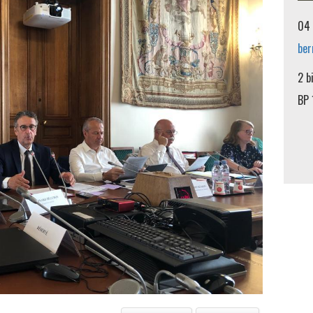
04 
ber
2 b
BP 