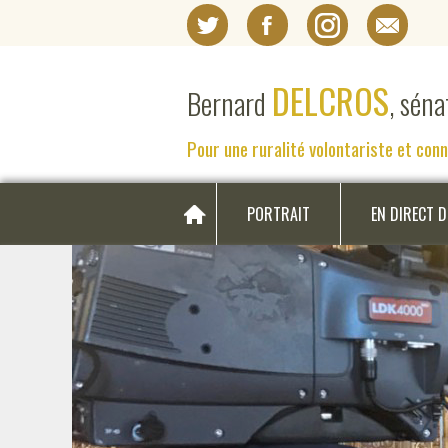
DELCROS
Bernard
, sén
Pour une ruralité volontariste et con
PORTRAIT
EN DIRECT 