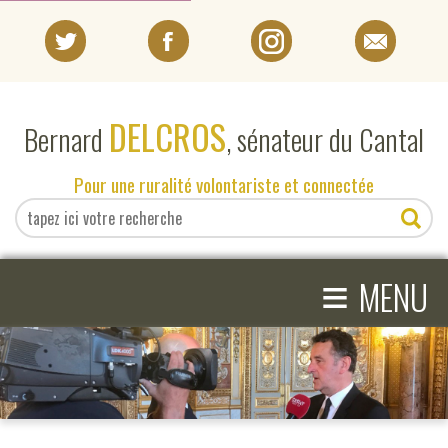
PORTRAIT
DELCROS
Bernard
, sénateur du Cantal
EN DIRECT DU SÉNAT
Pour une ruralité volontariste et connectée
EN DIRECT DU CANTAL
≡
ACTIVITÉS PARLEMENTAIRES
MENU
COMPRENDRE LE SÉNAT