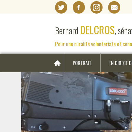
DELCROS
Bernard
, sén
Pour une ruralité volontariste et con
PORTRAIT
EN DIRECT 