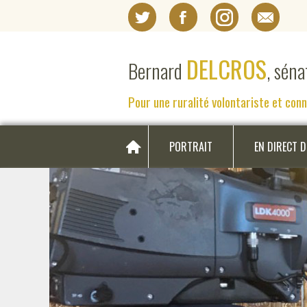
DELCROS
Bernard
, sén
Pour une ruralité volontariste et con
PORTRAIT
EN DIRECT 