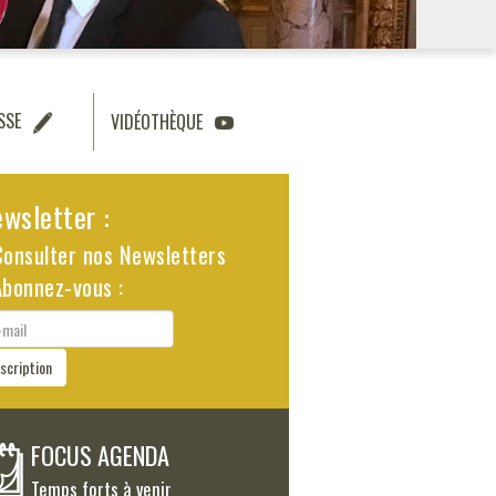
SSE
VIDÉOTHÈQUE
wsletter :
Consulter nos Newsletters
Abonnez-vous :
il
nscription
FOCUS AGENDA
Temps forts à venir