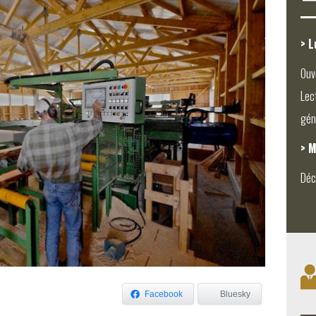
> L
Ouv
Lec
gén
> M
Déc
Facebook
Bluesky