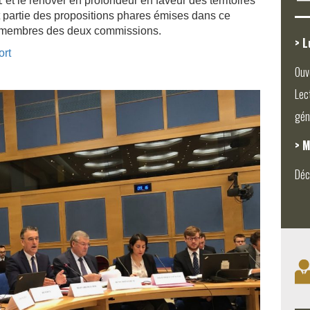
et le rénover en profondeur en faveur des territoires
nt partie des propositions phares émises dans ce
es membres des deux commissions.
> L
ort
Ouv
Lec
gén
> M
Déc