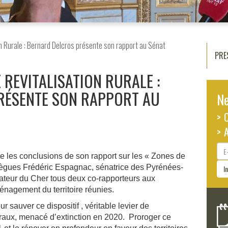
n Rurale : Bernard Delcros présente son rapport au Sénat
PRE
E REVITALISATION RURALE :
RÉSENTE SON RAPPORT AU
Ne
> 
> 
E-
e les conclusions de son rapport sur les « Zones de
ma
llègues Frédéric Espagnac, sénatrice des Pyrénées-
I
ateur du Cher tous deux co-rapporteurs aux
nagement du territoire réunies.
r sauver ce dispositif , véritable levier de
uraux, menacé d’extinction en 2020. Proroger ce