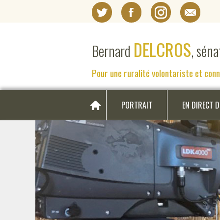
DELCROS
Bernard
, sén
Pour une ruralité volontariste et con
PORTRAIT
EN DIRECT 