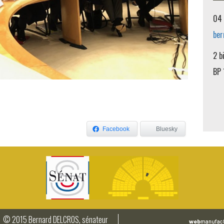
04 
ber
2 b
BP 
Facebook
Bluesky
© 2015 Bernard DELCROS, sénateur