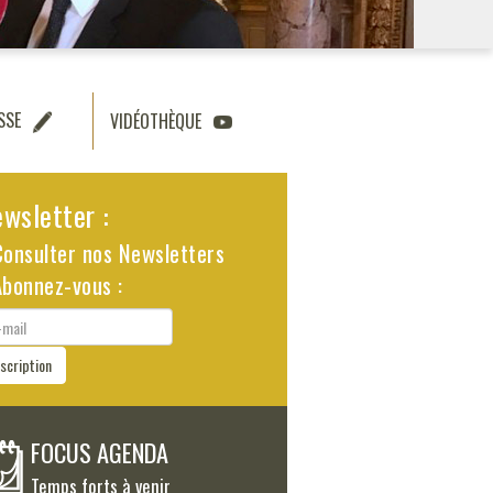
SSE
VIDÉOTHÈQUE
wsletter :
Consulter nos Newsletters
Abonnez-vous :
il
nscription
FOCUS AGENDA
Temps forts à venir