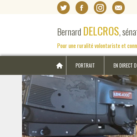
DELCROS
Bernard
, sén
Pour une ruralité volontariste et con
PORTRAIT
EN DIRECT 