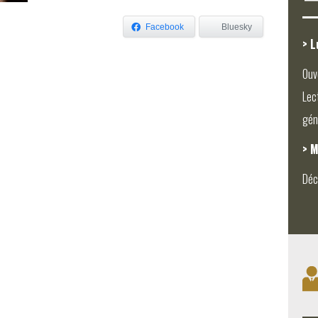
Facebook
Bluesky
> L
Ouv
Lec
gén
> M
Déc