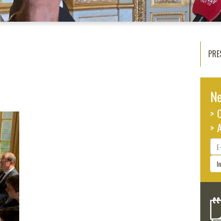
PRE
Ne
> 
> 
E-
ma
I