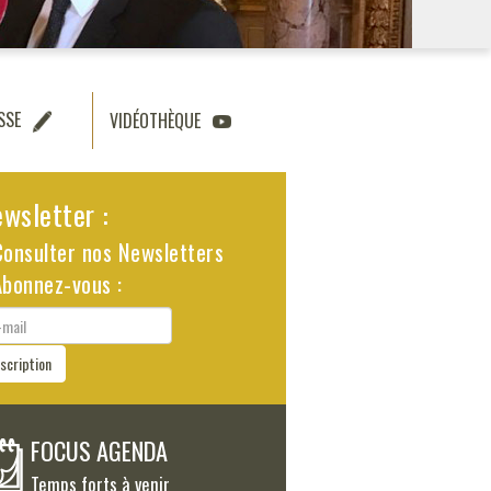
SSE
VIDÉOTHÈQUE
wsletter :
Consulter nos Newsletters
Abonnez-vous :
il
nscription
FOCUS AGENDA
Temps forts à venir