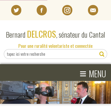
PORTRAIT
DELCROS
Bernard
, sénateur du Cantal
EN DIRECT DU SÉNAT
Pour une ruralité volontariste et connectée
EN DIRECT DU CANTAL
≡
ACTIVITÉS PARLEMENTAIRES
MENU
COMPRENDRE LE SÉNAT