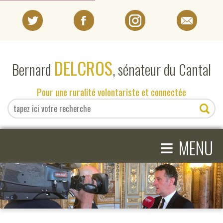
PORTRAIT
DELCROS
Bernard
, sénateur du Cantal
EN DIRECT DU SÉNAT
Pour une ruralité volontariste et connectée
EN DIRECT DU CANTAL
≡
ACTIVITÉS PARLEMENTAIRES
MENU
COMPRENDRE LE SÉNAT