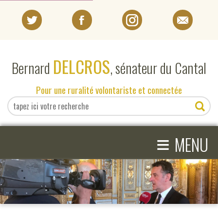
PORTRAIT
DELCROS
Bernard
, sénateur du Cantal
EN DIRECT DU SÉNAT
Pour une ruralité volontariste et connectée
EN DIRECT DU CANTAL
≡
ACTIVITÉS PARLEMENTAIRES
MENU
COMPRENDRE LE SÉNAT