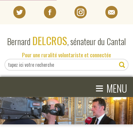
PORTRAIT
DELCROS
Bernard
, sénateur du Cantal
EN DIRECT DU SÉNAT
Pour une ruralité volontariste et connectée
EN DIRECT DU CANTAL
≡
ACTIVITÉS PARLEMENTAIRES
MENU
COMPRENDRE LE SÉNAT