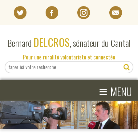
PORTRAIT
DELCROS
Bernard
, sénateur du Cantal
EN DIRECT DU SÉNAT
Pour une ruralité volontariste et connectée
EN DIRECT DU CANTAL
≡
ACTIVITÉS PARLEMENTAIRES
MENU
COMPRENDRE LE SÉNAT